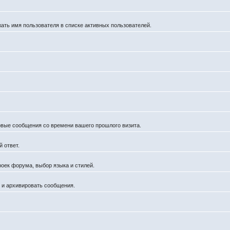
жать имя пользователя в списке активных пользователей.
новые сообщения со времени вашего прошлого визита.
 ответ.
роек форума, выбор языка и стилей.
й и архивировать сообщения.