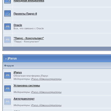
Народная инициатива
Проекты Паруc-8
Oracle
Все, что связано с Oracle
"Парус - Консультант"
"Парус - Консультант"
jParus
Форум
jParus
Облачная платформа jПарус
Модераторы:
jParus Администраторы
Установка системы
Модераторы:
jParus Администраторы
Автотранспорт
Модераторы:
jParus Администраторы