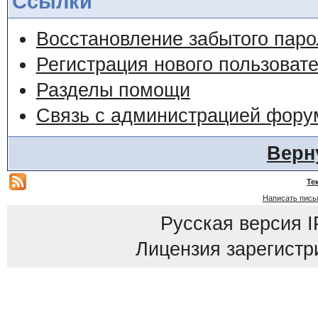
Ссылки
Восстановление забытого паро
Регистрация нового пользоват
Разделы помощи
Связь с администрацией фору
Верн
Те
Написать пись
Русская версия
I
Лицензия зарегистр