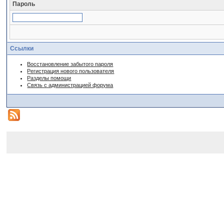
Пароль
Ссылки
Восстановление забытого пароля
Регистрация нового пользователя
Разделы помощи
Связь с администрацией форума