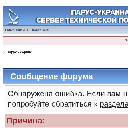
Парус-Украина
Парус-Wiki
Э
Парус - сервис
Сообщение форума
Обнаружена ошибка. Если вам н
попробуйте обратиться к
раздел
Причина: