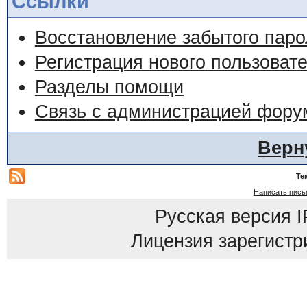
Ссылки
Восстановление забытого паро
Регистрация нового пользоват
Разделы помощи
Связь с администрацией фору
Верн
Те
Написать пись
Русская версия
I
Лицензия зарегистр