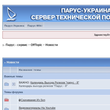
Парус-Украина
Парус-Wiki
Здравствуйт
Парус - сервис
>
OffTopic
>
Новости
Новости
Название темы
Важные темы
ВАЖНО:
Календарь Выхода Релизов "парус - 8"
Календарь выхода релизов "Парус - 8"
Темы форума
Скачивание Из Svn
Видеоматериалы На Youтube