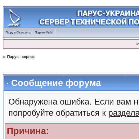
Парус-Украина
Парус-Wiki
Э
Парус - сервис
Сообщение форума
Обнаружена ошибка. Если вам н
попробуйте обратиться к
раздел
Причина: