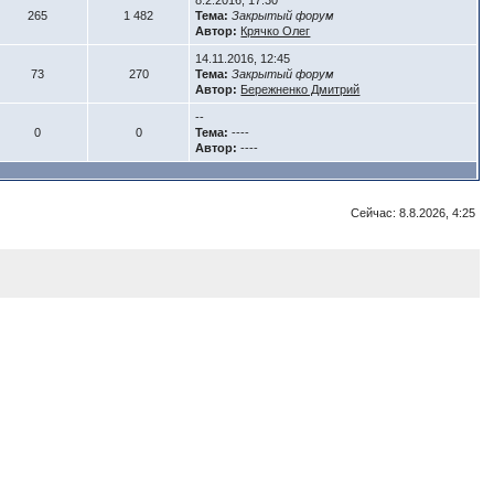
8.2.2016, 17:30
265
1 482
Тема:
Закрытый форум
Автор:
Крячко Олег
14.11.2016, 12:45
73
270
Тема:
Закрытый форум
Автор:
Бережненко Дмитрий
--
0
0
Тема:
----
Автор:
----
Сейчас: 8.8.2026, 4:25