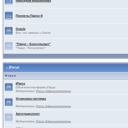
Народная инициатива
Проекты Паруc-8
Oracle
Все, что связано с Oracle
"Парус - Консультант"
"Парус - Консультант"
jParus
Форум
jParus
Облачная платформа jПарус
Модераторы:
jParus Администраторы
Установка системы
Модераторы:
jParus Администраторы
Автотранспорт
Модераторы:
jParus Администраторы