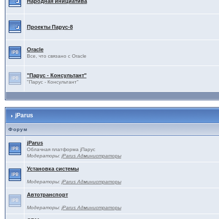
Народная инициатива
Проекты Паруc-8
Oracle
Все, что связано с Oracle
"Парус - Консультант"
"Парус - Консультант"
jParus
Форум
jParus
Облачная платформа jПарус
Модераторы:
jParus Администраторы
Установка системы
Модераторы:
jParus Администраторы
Автотранспорт
Модераторы:
jParus Администраторы