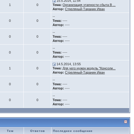
15.5.2014, 11:54
1
0
Тема:
Организация этапности сбыта В ...
Автор:
Стреляный-Таранин Иван
--
0
0
Тема:
----
Автор:
----
--
0
0
Тема:
----
Автор:
----
--
0
0
Тема:
----
Автор:
----
14.5.2014, 13:55
1
0
Тема:
Для чего нужен модуль "Консоли...
Автор:
Стреляный-Таранин Иван
--
0
0
Тема:
----
Автор:
----
--
0
0
Тема:
----
Автор:
----
Тем
Ответов
Последнее сообщение