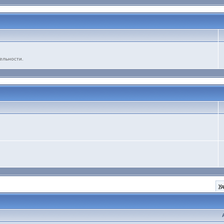
ельности.
У