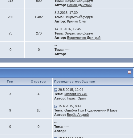
218
500
Тема:
Закрытый форум
Автор:
Бажан Дмитрий
8.2.2016, 17:30
265
1 482
Тема:
Закрытый форум
Автор:
Крячко Олег
14.11.2016, 12:45
73
270
Тема:
Закрытый форум
Автор:
Бережненко Дмитрий
--
0
0
Тема:
----
Автор:
----
Тем
Ответов
Последнее сообщение
29.5.2015, 12:04
3
4
Тема:
Импорт из 740
Автор:
Гарас Юрий
15.4.2015, 8:47
9
18
Тема:
Ошибка При Подключении К Базе
Автор:
Верба Андрей
--
0
0
Тема:
----
Автор:
----