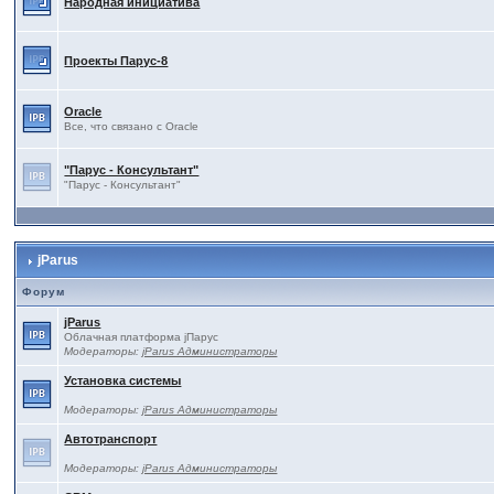
Народная инициатива
Проекты Паруc-8
Oracle
Все, что связано с Oracle
"Парус - Консультант"
"Парус - Консультант"
jParus
Форум
jParus
Облачная платформа jПарус
Модераторы:
jParus Администраторы
Установка системы
Модераторы:
jParus Администраторы
Автотранспорт
Модераторы:
jParus Администраторы