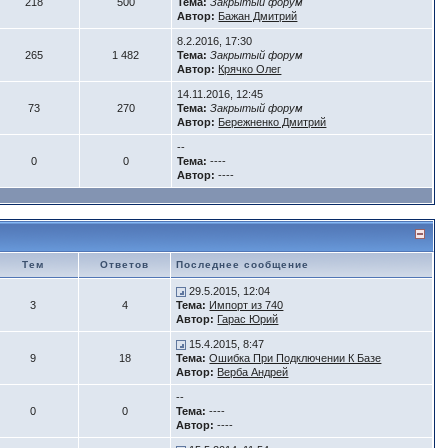
218
500
Тема:
Закрытый форум
Автор:
Бажан Дмитрий
8.2.2016, 17:30
265
1 482
Тема:
Закрытый форум
Автор:
Крячко Олег
14.11.2016, 12:45
73
270
Тема:
Закрытый форум
Автор:
Бережненко Дмитрий
--
0
0
Тема:
----
Автор:
----
Тем
Ответов
Последнее сообщение
29.5.2015, 12:04
3
4
Тема:
Импорт из 740
Автор:
Гарас Юрий
15.4.2015, 8:47
9
18
Тема:
Ошибка При Подключении К Базе
Автор:
Верба Андрей
--
0
0
Тема:
----
Автор:
----