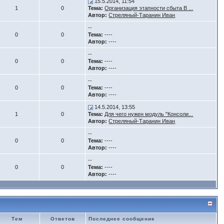
15.5.2014, 11:54
1
0
Тема:
Организация этапности сбыта В ...
Автор:
Стреляный-Таранин Иван
--
0
0
Тема:
----
Автор:
----
--
0
0
Тема:
----
Автор:
----
--
0
0
Тема:
----
Автор:
----
14.5.2014, 13:55
1
0
Тема:
Для чего нужен модуль "Консоли...
Автор:
Стреляный-Таранин Иван
--
0
0
Тема:
----
Автор:
----
--
0
0
Тема:
----
Автор:
----
Тем
Ответов
Последнее сообщение