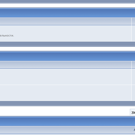
ельности.
У