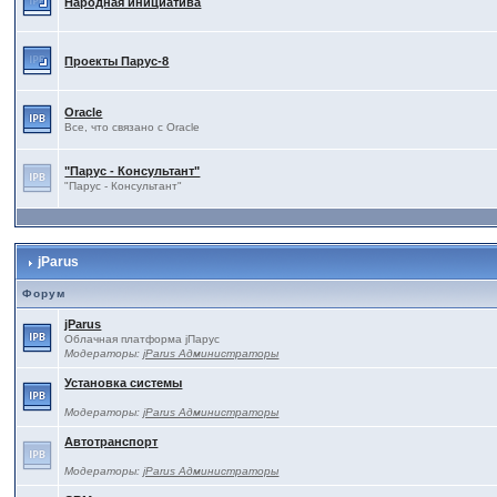
Народная инициатива
Проекты Паруc-8
Oracle
Все, что связано с Oracle
"Парус - Консультант"
"Парус - Консультант"
jParus
Форум
jParus
Облачная платформа jПарус
Модераторы:
jParus Администраторы
Установка системы
Модераторы:
jParus Администраторы
Автотранспорт
Модераторы:
jParus Администраторы