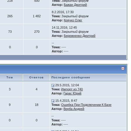
218
500
Тема:
Закрытый форум
Автор:
Бажан Дмитрий
8.2.2016, 17:30
265
1 482
Тема:
Закрытый форум
Автор:
Крячко Олег
14.11.2016, 12:45
73
270
Тема:
Закрытый форум
Автор:
Бережненко Дмитрий
--
0
0
Тема:
----
Автор:
----
Тем
Ответов
Последнее сообщение
29.5.2015, 12:04
3
4
Тема:
Импорт из 740
Автор:
Гарас Юрий
15.4.2015, 8:47
9
18
Тема:
Ошибка При Подключении К Базе
Автор:
Верба Андрей
--
0
0
Тема:
----
Автор:
----