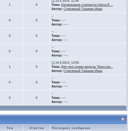
15.5.2014, 11:54
1
0
Тема:
Организация этапности сбыта В ...
Автор:
Стреляный-Таранин Иван
--
0
0
Тема:
----
Автор:
----
--
0
0
Тема:
----
Автор:
----
--
0
0
Тема:
----
Автор:
----
14.5.2014, 13:55
1
0
Тема:
Для чего нужен модуль "Консоли...
Автор:
Стреляный-Таранин Иван
--
0
0
Тема:
----
Автор:
----
--
0
0
Тема:
----
Автор:
----
Тем
Ответов
Последнее сообщение