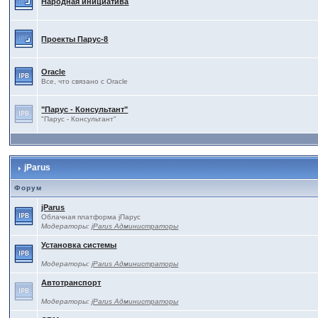
Народная инициатива
Проекты Паруc-8
Oracle
Все, что связано с Oracle
"Парус - Консультант"
"Парус - Консультант"
jParus
Форум
jParus
Облачная платформа jПарус
Модераторы:
jParus Администраторы
Установка системы
Модераторы:
jParus Администраторы
Автотранспорт
Модераторы:
jParus Администраторы