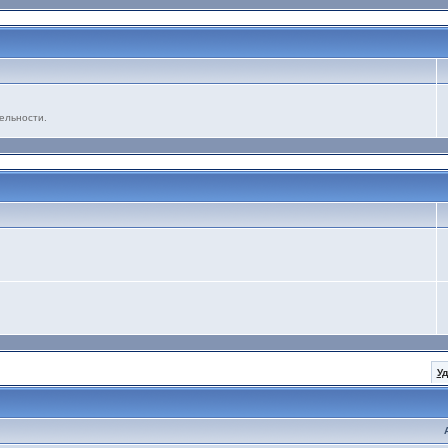
ельности.
У