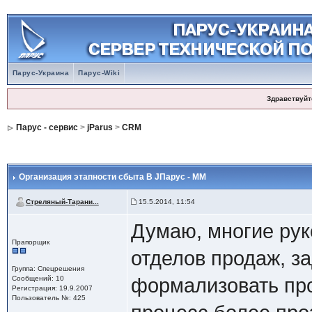
Парус-Украина
Парус-Wiki
Здравствуйт
Парус - сервис
>
jParus
>
CRM
Организация этапности сбыта В JПарус - ММ
Стреляный-Тарани...
15.5.2014, 11:54
Думаю, многие рук
Прапорщик
отделов продаж, з
Группа: Спецрешения
Сообщений: 10
формализовать проц
Регистрация: 19.9.2007
Пользователь №: 425