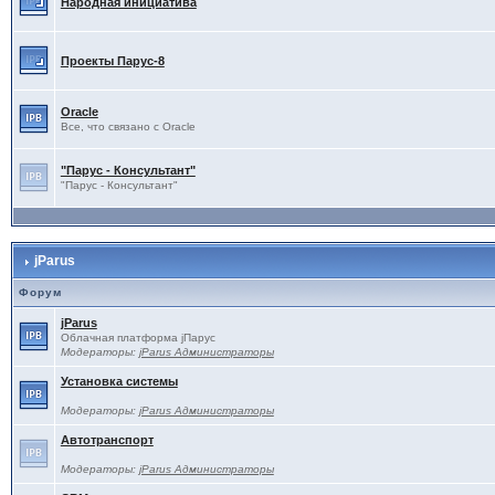
Народная инициатива
Проекты Паруc-8
Oracle
Все, что связано с Oracle
"Парус - Консультант"
"Парус - Консультант"
jParus
Форум
jParus
Облачная платформа jПарус
Модераторы:
jParus Администраторы
Установка системы
Модераторы:
jParus Администраторы
Автотранспорт
Модераторы:
jParus Администраторы