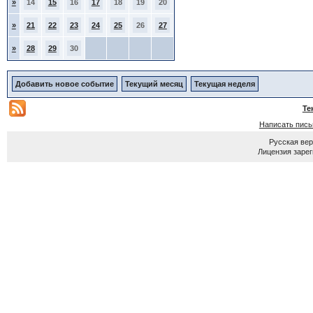
»
14
15
16
17
18
19
20
»
21
22
23
24
25
26
27
»
28
29
30
Добавить новое событие
Текущий месяц
Текущая неделя
Те
Написать пис
Русская ве
Лицензия зарег