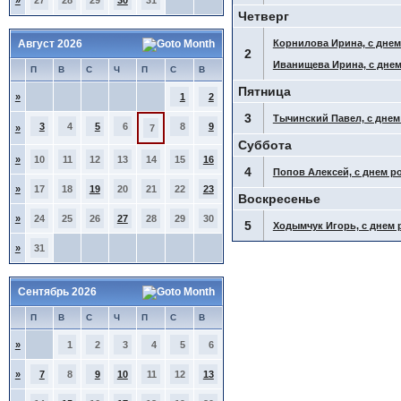
»
27
28
29
30
31
Четверг
Август 2026
Корнилова Ирина, с днем
2
Иванищева Ирина, с дне
П
В
С
Ч
П
С
В
Пятница
»
1
2
3
Тычинский Павел, с днем
3
4
5
6
8
9
»
7
Суббота
»
10
11
12
13
14
15
16
4
Попов Алексей, с днем р
»
17
18
19
20
21
22
23
Воскресенье
»
24
25
26
27
28
29
30
5
Ходымчук Игорь, с днем 
»
31
Сентябрь 2026
П
В
С
Ч
П
С
В
»
1
2
3
4
5
6
»
7
8
9
10
11
12
13