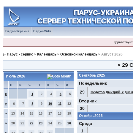
Парус-Украина
Парус-Wiki
Здравствуйт
Парус - сервис
>
Календарь
>
Основной календарь
> Август 2026
«
29 
Сентябрь 2025
Июль 2026
Понедельник
П
В
С
Ч
П
С
В
29
Федотов Дмитрий, с днем
»
1
2
3
4
5
Вторник
»
6
7
8
9
10
11
12
30
»
13
14
15
16
17
18
19
Октябрь 2025
Среда
»
20
21
22
23
24
25
26
1