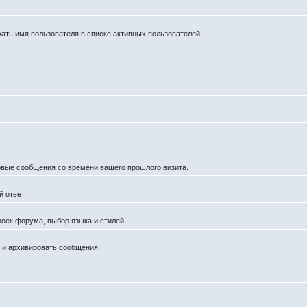
жать имя пользователя в списке активных пользователей.
новые сообщения со времени вашего прошлого визита.
 ответ.
роек форума, выбор языка и стилей.
й и архивировать сообщения.