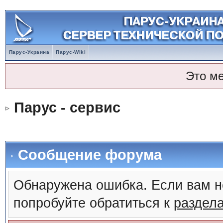
Парус-Украина
Парус-Wiki
Это м
Парус - сервис
Сообщение форума
Обнаружена ошибка. Если вам н
попробуйте обратиться к
раздел