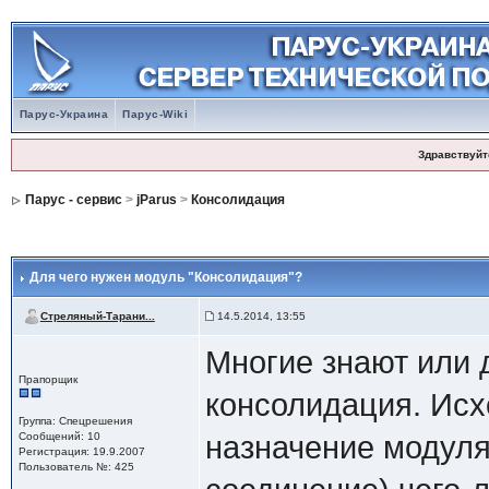
Парус-Украина
Парус-Wiki
Здравствуйт
Парус - сервис
>
jParus
>
Консолидация
Для чего нужен модуль "Консолидация"?
Стреляный-Тарани...
14.5.2014, 13:55
Многие знают или 
Прапорщик
консолидация. Исх
Группа: Спецрешения
Сообщений: 10
назначение модуля
Регистрация: 19.9.2007
Пользователь №: 425