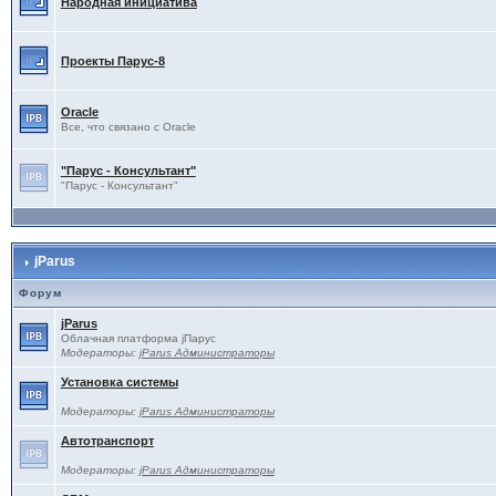
Народная инициатива
Проекты Паруc-8
Oracle
Все, что связано с Oracle
"Парус - Консультант"
"Парус - Консультант"
jParus
Форум
jParus
Облачная платформа jПарус
Модераторы:
jParus Администраторы
Установка системы
Модераторы:
jParus Администраторы
Автотранспорт
Модераторы:
jParus Администраторы