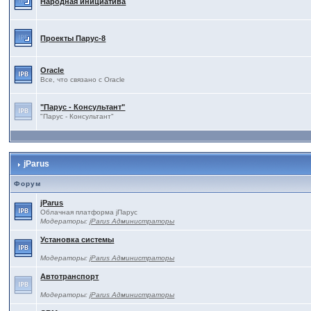
Народная инициатива
Проекты Паруc-8
Oracle
Все, что связано с Oracle
"Парус - Консультант"
"Парус - Консультант"
jParus
Форум
jParus
Облачная платформа jПарус
Модераторы:
jParus Администраторы
Установка системы
Модераторы:
jParus Администраторы
Автотранспорт
Модераторы:
jParus Администраторы