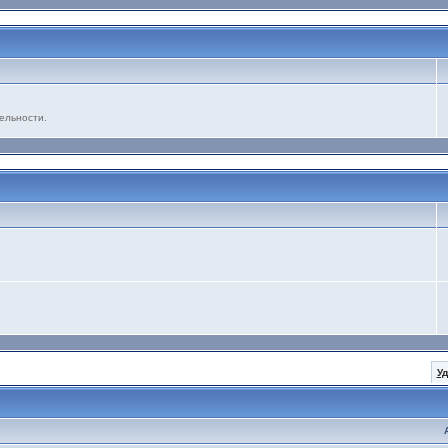
ельности.
У