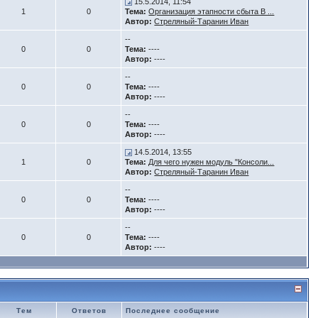
15.5.2014, 11:54
1
0
Тема:
Организация этапности сбыта В ...
Автор:
Стреляный-Таранин Иван
--
0
0
Тема:
----
Автор:
----
--
0
0
Тема:
----
Автор:
----
--
0
0
Тема:
----
Автор:
----
14.5.2014, 13:55
1
0
Тема:
Для чего нужен модуль "Консоли...
Автор:
Стреляный-Таранин Иван
--
0
0
Тема:
----
Автор:
----
--
0
0
Тема:
----
Автор:
----
Тем
Ответов
Последнее сообщение