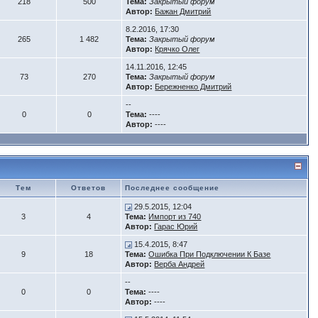
218
500
Тема:
Закрытый форум
Автор:
Бажан Дмитрий
8.2.2016, 17:30
265
1 482
Тема:
Закрытый форум
Автор:
Крячко Олег
14.11.2016, 12:45
73
270
Тема:
Закрытый форум
Автор:
Бережненко Дмитрий
--
0
0
Тема:
----
Автор:
----
Тем
Ответов
Последнее сообщение
29.5.2015, 12:04
3
4
Тема:
Импорт из 740
Автор:
Гарас Юрий
15.4.2015, 8:47
9
18
Тема:
Ошибка При Подключении К Базе
Автор:
Верба Андрей
--
0
0
Тема:
----
Автор:
----