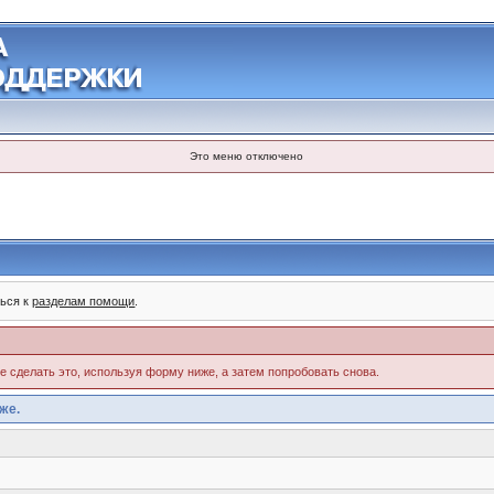
Это меню отключено
ться к
разделам помощи
.
те сделать это, используя форму ниже, а затем попробовать снова.
же.