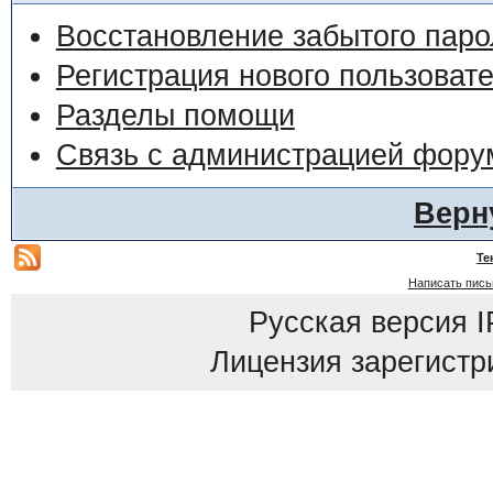
Восстановление забытого паро
Регистрация нового пользоват
Разделы помощи
Связь с администрацией фору
Верн
Те
Написать пис
Русская версия
I
Лицензия зарегистр