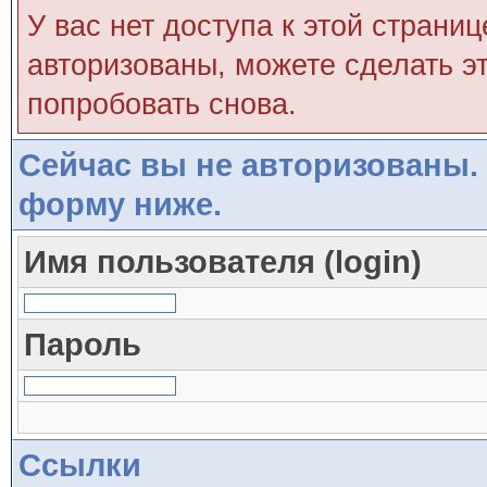
У вас нет доступа к этой страни
авторизованы, можете сделать эт
попробовать снова.
Сейчас вы не авторизованы. 
форму ниже.
Имя пользователя (login)
Пароль
Ссылки