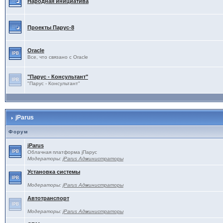
Народная инициатива
Проекты Паруc-8
Oracle
Все, что связано с Oracle
"Парус - Консультант"
"Парус - Консультант"
jParus
Форум
jParus
Облачная платформа jПарус
Модераторы:
jParus Администраторы
Установка системы
Модераторы:
jParus Администраторы
Автотранспорт
Модераторы:
jParus Администраторы