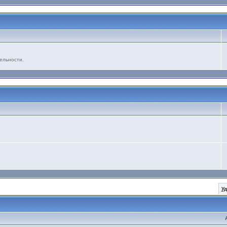
ельности.
У