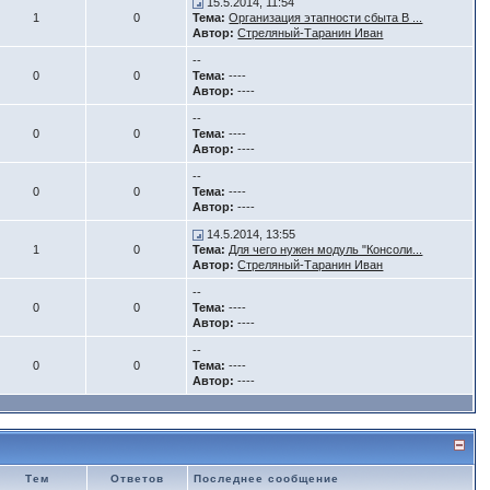
15.5.2014, 11:54
1
0
Тема:
Организация этапности сбыта В ...
Автор:
Стреляный-Таранин Иван
--
0
0
Тема:
----
Автор:
----
--
0
0
Тема:
----
Автор:
----
--
0
0
Тема:
----
Автор:
----
14.5.2014, 13:55
1
0
Тема:
Для чего нужен модуль "Консоли...
Автор:
Стреляный-Таранин Иван
--
0
0
Тема:
----
Автор:
----
--
0
0
Тема:
----
Автор:
----
Тем
Ответов
Последнее сообщение