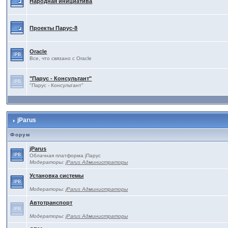
Народная инициатива
Проекты Паруc-8
Oracle
Все, что связано с Oracle
"Парус - Консультант"
"Парус - Консультант"
jParus
Форум
jParus
Облачная платформа jПарус
Модераторы:
jParus Администраторы
Установка системы
Модераторы:
jParus Администраторы
Автотранспорт
Модераторы:
jParus Администраторы