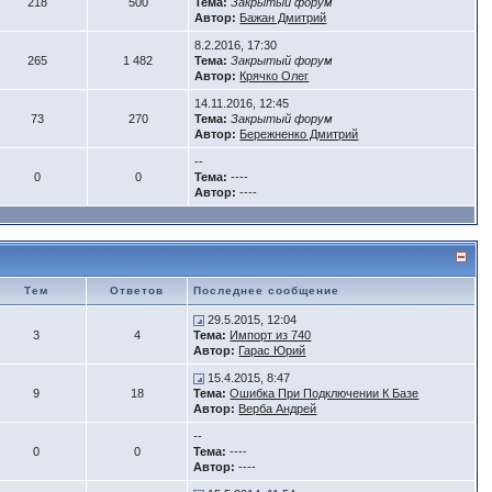
218
500
Тема:
Закрытый форум
Автор:
Бажан Дмитрий
8.2.2016, 17:30
265
1 482
Тема:
Закрытый форум
Автор:
Крячко Олег
14.11.2016, 12:45
73
270
Тема:
Закрытый форум
Автор:
Бережненко Дмитрий
--
0
0
Тема:
----
Автор:
----
Тем
Ответов
Последнее сообщение
29.5.2015, 12:04
3
4
Тема:
Импорт из 740
Автор:
Гарас Юрий
15.4.2015, 8:47
9
18
Тема:
Ошибка При Подключении К Базе
Автор:
Верба Андрей
--
0
0
Тема:
----
Автор:
----