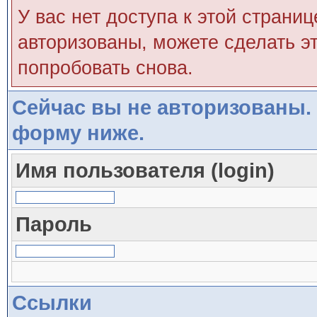
У вас нет доступа к этой страни
авторизованы, можете сделать эт
попробовать снова.
Сейчас вы не авторизованы. 
форму ниже.
Имя пользователя (login)
Пароль
Ссылки