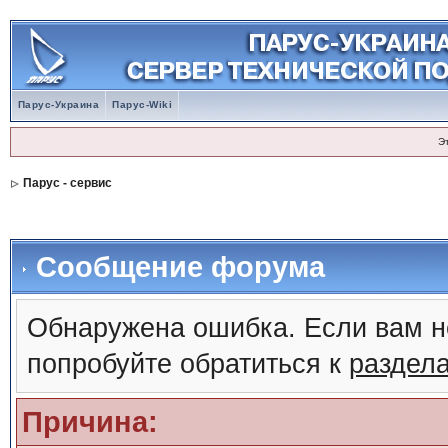
Парус-Украина
Парус-Wiki
Э
Парус - сервис
Сообщение форума
Обнаружена ошибка. Если вам н
попробуйте обратиться к
раздел
Причина: