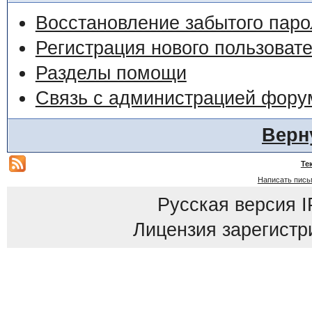
Восстановление забытого паро
Регистрация нового пользоват
Разделы помощи
Связь с администрацией фору
Верн
Те
Написать пись
Русская версия
I
Лицензия зарегистр