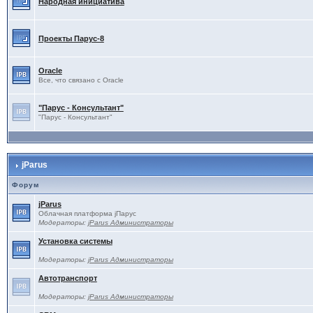
Народная инициатива
Проекты Паруc-8
Oracle
Все, что связано с Oracle
"Парус - Консультант"
"Парус - Консультант"
jParus
Форум
jParus
Облачная платформа jПарус
Модераторы:
jParus Администраторы
Установка системы
Модераторы:
jParus Администраторы
Автотранспорт
Модераторы:
jParus Администраторы