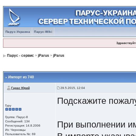
Парус-Украина
Парус-Wiki
Здравствуйт
Парус - сервис
>
jParus
>
jParus
Импорт из 740
Гарас Юрий
29.5.2015, 12:04
Подскажите пожалу
Гуру
Группа: Парус-8
Сообщений: 134
При выполнении им
Регистрация: 14.8.2006
Из: Черновцы
Пользователь №: 69