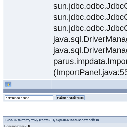
sun.jdbc.odbc.Jdb
sun.jdbc.odbc.JdbcO
sun.jdbc.odbc.Jdbc
java.sql.DriverMana
java.sql.DriverMana
parus.impdata.Impo
(ImportPanel.java:5
1
чел. читают эту тему (гостей: 1, скрытых пользователей: 0)
Пользователей:
0