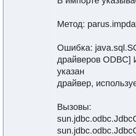
В импорте указыва
Метод: parus.impda
Ошибка: java.sql.S
драйверов ODBC] И
указан
драйвер, использ
Вызовы:
sun.jdbc.odbc.Jdb
sun.jdbc.odbc.Jdbc