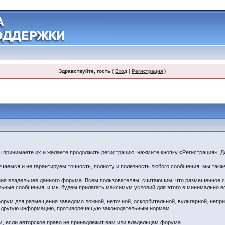
Здравствуйте, гость
(
Вход
|
Регистрация
)
принимаете их и желаете продолжить регистрацию, нажмите кнопку «Регистрация». Дл
чаемся и не гарантируем точность, полноту и полезность любого сообщения, мы такж
ения владельцев данного форума. Всем пользователям, считающим, что размещенное
ельные сообщения, и мы будем прилагать максимум условий для этого в минимально в
орум для размещения заведомо ложной, неточной, оскорбительной, вульгарной, непр
ю другую информацию, противоречащую законодательным нормам.
 если авторское право не принадлежит вам или владельцам форума.