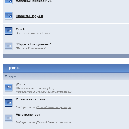
Народная инициатива
Проекты Паруc-8
Oracle
Все, что связано с Oracle
"Парус - Консультант"
"Парус - Консультант"
jParus
Форум
jParus
Облачная платформа jПарус
Модераторы:
jParus Администраторы
Установка системы
Модераторы:
jParus Администраторы
Автотранспорт
Модераторы:
jParus Администраторы