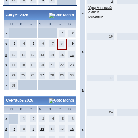
»
27
28
29
30
31
3
Удод Анатолий,
с днем
»
Август 2026
рождения!
П
В
С
Ч
П
С
В
»
1
2
10
3
4
5
6
7
9
»
8
»
»
10
11
12
13
14
15
16
»
17
18
19
20
21
22
23
»
24
25
26
27
28
29
30
17
»
31
»
Сентябрь 2026
П
В
С
Ч
П
С
В
24
»
1
2
3
4
5
6
»
7
8
9
10
11
12
13
»