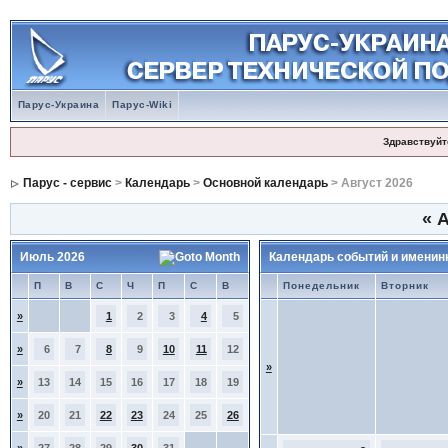
Парус-Украина
Парус-Wiki
Здравствуйт
Парус - сервис
>
Календарь
>
Основной календарь
> Август 2026
«
А
Июль 2026
Календарь событий и именин
П
В
С
Ч
П
С
В
Понедельник
Вторник
»
1
2
3
4
5
»
6
7
8
9
10
11
12
»
»
13
14
15
16
17
18
19
»
20
21
22
23
24
25
26