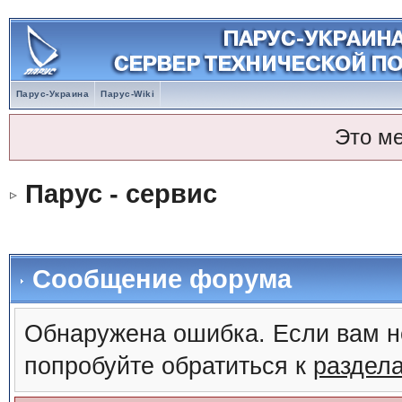
Парус-Украина
Парус-Wiki
Это м
Парус - сервис
Сообщение форума
Обнаружена ошибка. Если вам н
попробуйте обратиться к
раздел