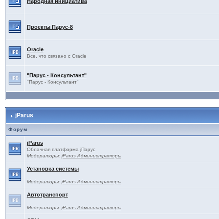
Народная инициатива
Проекты Паруc-8
Oracle
Все, что связано с Oracle
"Парус - Консультант"
"Парус - Консультант"
jParus
Форум
jParus
Облачная платформа jПарус
Модераторы:
jParus Администраторы
Установка системы
Модераторы:
jParus Администраторы
Автотранспорт
Модераторы:
jParus Администраторы