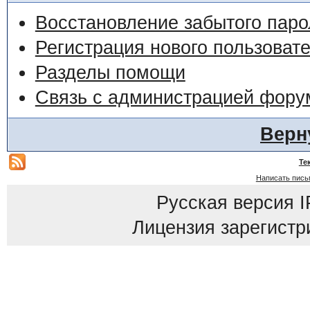
Восстановление забытого паро
Регистрация нового пользоват
Разделы помощи
Связь с администрацией фору
Верн
Те
Написать пись
Русская версия
I
Лицензия зарегистр