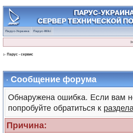
Парус-Украина
Парус-Wiki
Э
Парус - сервис
Сообщение форума
Обнаружена ошибка. Если вам н
попробуйте обратиться к
раздел
Причина: