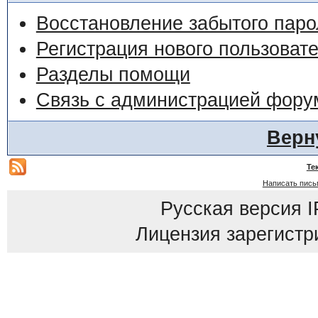
Восстановление забытого паро
Регистрация нового пользоват
Разделы помощи
Связь с администрацией фору
Верн
Те
Написать пись
Русская версия
I
Лицензия зарегистр