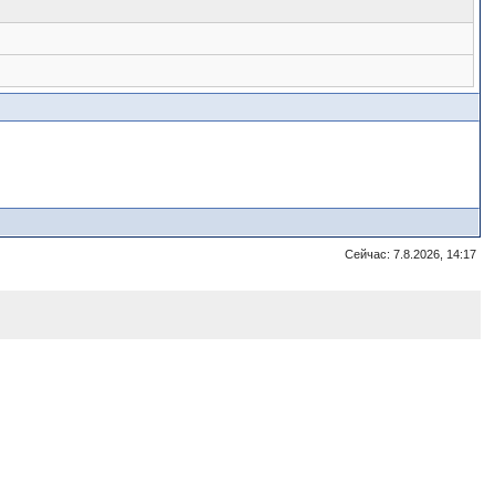
Сейчас: 7.8.2026, 14:17