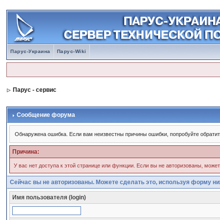
Парус-Украина
Парус-Wiki
Парус - сервис
Сообщение форума
Обнаружена ошибка. Если вам неизвестны причины ошибки, попробуйте обрати
Причина:
У вас нет доступа к этой странице или функции. Если вы не авторизованы, може
Сейчас вы не авторизованы. Можете сделать это, используя форму ни
Имя пользователя (login)