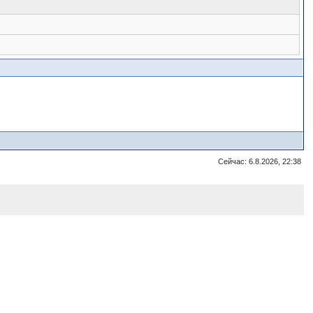
Сейчас: 6.8.2026, 22:38