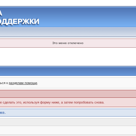
Это меню отключено
ться к
разделам помощи
.
те сделать это, используя форму ниже, а затем попробовать снова.
же.