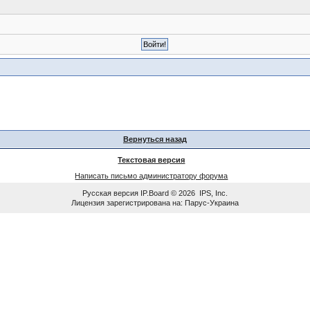
Вернуться назад
Текстовая версия
Написать письмо администратору форума
Русская версия
IP.Board
© 2026
IPS, Inc
.
Лицензия зарегистрирована на: Парус-Украина