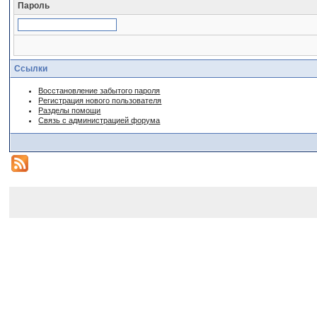
Пароль
Ссылки
Восстановление забытого пароля
Регистрация нового пользователя
Разделы помощи
Связь с администрацией форума