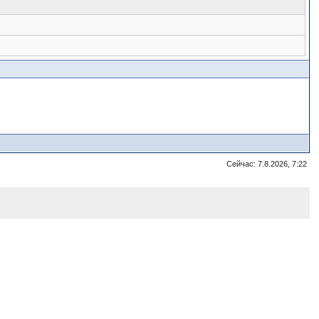
Сейчас: 7.8.2026, 7:22