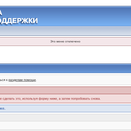
Это меню отключено
ться к
разделам помощи
.
те сделать это, используя форму ниже, а затем попробовать снова.
же.