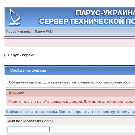
Парус-Украина
Парус-Wiki
Парус - сервис
Сообщение форума
Обнаружена ошибка. Если вам неизвестны причины ошибки, попробуйте обрати
Причина:
У вас нет доступа к этой странице или функции. Если вы не авторизованы, може
Сейчас вы не авторизованы. Можете сделать это, используя форму ни
Имя пользователя (login)