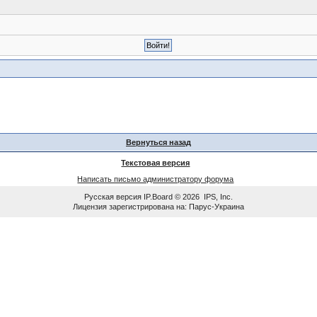
Вернуться назад
Текстовая версия
Написать письмо администратору форума
Русская версия
IP.Board
© 2026
IPS, Inc
.
Лицензия зарегистрирована на: Парус-Украина