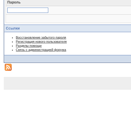
Пароль
Ссылки
Восстановление забытого пароля
Регистрация нового пользователя
Разделы помощи
Связь с администрацией форума