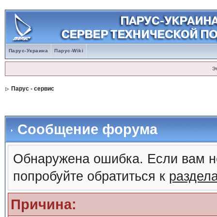
Парус-Украина
Парус-Wiki
Э
Парус - сервис
Сообщение форума
Обнаружена ошибка. Если вам н
попробуйте обратиться к
раздел
Причина: