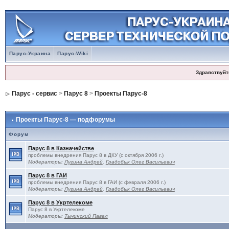
Парус-Украина
Парус-Wiki
Здравствуйт
Парус - сервис
>
Парус 8
>
Проекты Паруc-8
Проекты Паруc-8 — подфорумы
Форум
Парус 8 в Казначействе
проблемы внедрения Парус 8 в ДКУ (с октября 2006 г.)
Модераторы:
Лугина Андрей
,
Градобык Олег Васильевич
Парус 8 в ГАИ
проблемы внедрения Парус 8 в ГАИ (с февраля 2006 г.)
Модераторы:
Лугина Андрей
,
Градобык Олег Васильевич
Парус 8 в Укртелекоме
Парус 8 в Укртелекоме
Модераторы:
Тычинский Павел