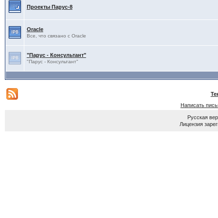
Проекты Паруc-8
Oracle
Все, что связано с Oracle
"Парус - Консультант"
"Парус - Консультант"
Те
Написать пис
Русская ве
Лицензия зарег