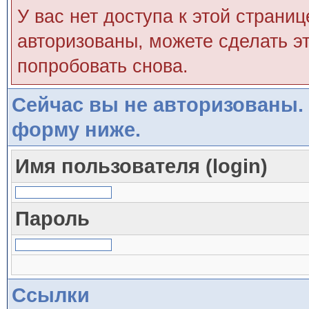
У вас нет доступа к этой страни
авторизованы, можете сделать эт
попробовать снова.
Сейчас вы не авторизованы. 
форму ниже.
Имя пользователя (login)
Пароль
Ссылки